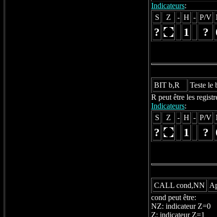
Indicateurs
:
S
Z
-
H
-
P/V
?
1
?
BIT b,R
Teste le 
R peut être les regis
Indicateurs
:
S
Z
-
H
-
P/V
?
1
?
CALL cond,NN
Ap
cond peut être:
NZ: indicateur Z=0
Z: indicateur Z=1