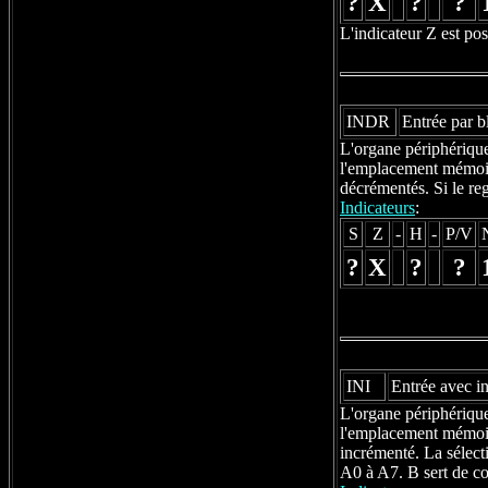
?
X
?
?
L'indicateur Z est pos
INDR
Entrée par b
L'organe périphérique 
l'emplacement mémoire
décrémentés. Si le reg
Indicateurs
:
S
Z
-
H
-
P/V
?
X
?
?
INI
Entrée avec i
L'organe périphérique 
l'emplacement mémoire
incrémenté. La sélecti
A0 à A7. B sert de co