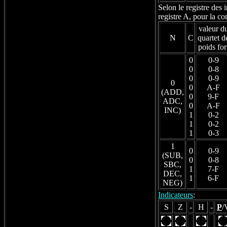
Selon le registre des 
registre A, pour la c
valeur d
N
C
quartet d
poids for
0
0-9
0
0-8
0
0-9
0
0
A-F
(ADD,
0
9-F
ADC,
0
A-F
INC)
1
0-2
1
0-2
1
0-3
1
0
0-9
(SUB,
0
0-8
SBC,
1
7-F
DEC,
1
6-F
NEG)
Indicateurs
:
S
Z
-
H
-
P
/