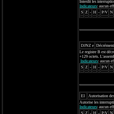
Interdit les interrupt
Indicateurs
: aucun eff
S
Z
-
H
-
P/V
N
DJNZ e
Décrémentat
Le registre B est décr
+129 octets. L'assemb
Indicateurs
: aucun ef
S
Z
-
H
-
P/V
N
EI
Autorisation des
Autorise les interrupt
Indicateurs
: aucun eff
S
Z
-
H
-
P/V
N