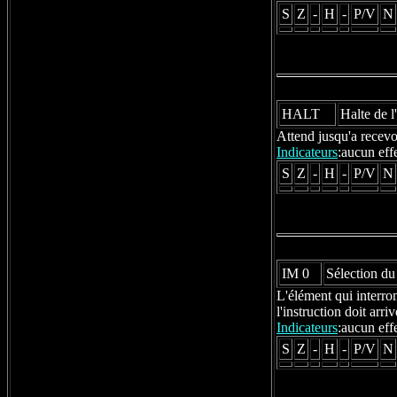
S
Z
-
H
-
P/V
N
HALT
Halte de l
Attend jusqu'a recevoi
Indicateurs
:aucun eff
S
Z
-
H
-
P/V
N
IM 0
Sélection du
L'élément qui interro
l'instruction doit arr
Indicateurs
:aucun eff
S
Z
-
H
-
P/V
N