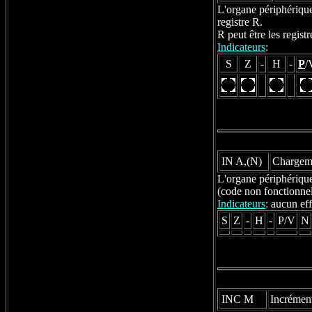
L'organe périphérique 
registre R.
R peut être les regis
Indicateurs
:
S
Z
-
H
-
P
/
IN A,(N)
Chargeme
L'organe périphérique 
(code non fonctionne
Indicateurs
: aucun eff
S
Z
-
H
-
P/V
N
INC M
Incrément