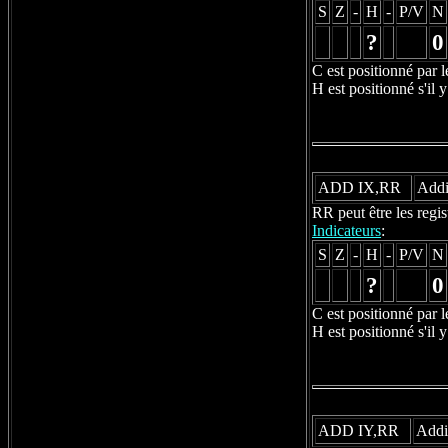
S
Z
-
H
-
P/V
N
?
0
C est positionné par l
H est positionné s'il y
ADD IX,RR
Addi
RR peut être les regi
Indicateurs
:
S
Z
-
H
-
P/V
N
?
0
C est positionné par l
H est positionné s'il y
ADD IY,RR
Addit