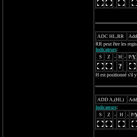
ADC HL,RR
Addi
RR peut être les reg
Indicateurs
:
S
Z
-
H
-
P/
V
?
H est positionné s'il y
ADD A,(HL)
Addi
Indicateurs
:
S
Z
-
H
-
P/