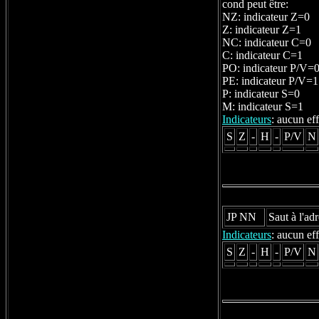
cond peut être:
NZ: indicateur Z=0
Z: indicateur Z=1
NC: indicateur C=0
C: indicateur C=1
PO: indicateur P/V=
PE: indicateur P/V=1
P: indicateur S=0
M: indicateur S=1
Indicateurs
: aucun eff
S
Z
-
H
-
P/V
N
JP NN
Saut à l'a
Indicateurs
: aucun eff
S
Z
-
H
-
P/V
N