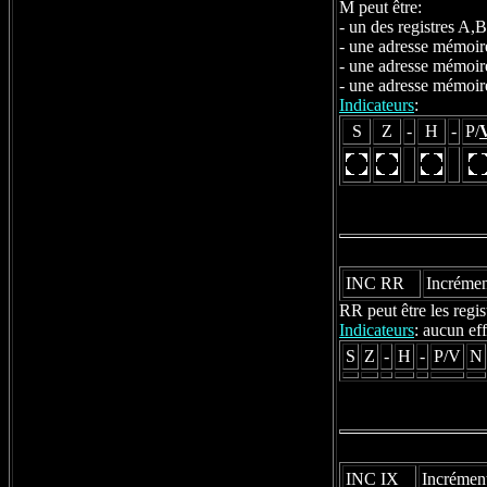
M peut être:
- un des registres A
- une adresse mémoir
- une adresse mémoir
- une adresse mémoire
Indicateurs
:
S
Z
-
H
-
P/
INC RR
Incrémen
RR peut être les reg
Indicateurs
: aucun eff
S
Z
-
H
-
P/V
N
INC IX
Incrément