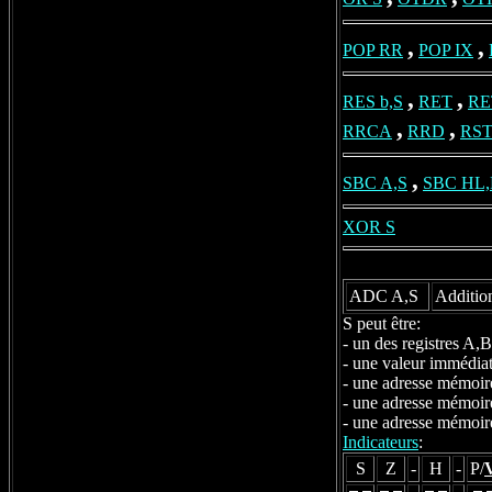
,
,
POP RR
POP IX
,
,
RES b,S
RET
RE
,
,
RRCA
RRD
RST
,
SBC A,S
SBC HL
XOR S
ADC A,S
Addition
S peut être:
- un des registres A
- une valeur immédi
- une adresse mémoir
- une adresse mémoir
- une adresse mémoir
Indicateurs
:
S
Z
-
H
-
P/