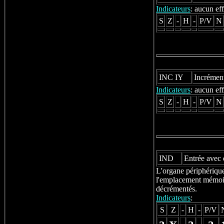
Indicateurs
: aucun eff
S
Z
-
H
-
P/V
N
INC IY
Incrément
Indicateurs
: aucun eff
S
Z
-
H
-
P/V
N
IND
Entrée avec
L'organe périphérique 
l'emplacement mémoire
décrémentés.
Indicateurs
:
S
Z
-
H
-
P/V