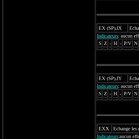
EX (SP),IX
Echa
Indicateurs
: aucun eff
S
Z
-
H
-
P/V
N
EX (SP),IY
Echa
Indicateurs
: aucun eff
S
Z
-
H
-
P/V
N
EXX
Echange les r
Indicateurs
:aucun eff