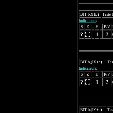
BIT b,(HL)
Teste 
Indicateurs
:
S
Z
-
H
-
P/V
?
1
?
BIT b,(IX+d)
Tes
Indicateurs
:
S
Z
-
H
-
P/V
?
1
?
BIT b,(IY+d)
Tes