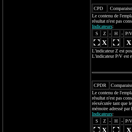
CPD
Comparaison
Le contenu de l'empla
résultat n'est pas co
Indicateurs
:
S
Z
-
H
-
P/
X
X
L'indicateur Z est po
L'indicateur P/V est 
CPDR
Comparaiso
Le contenu de l'empla
résultat n'est pas co
réexécutée tant que l
mémoire adressé par l
Indicateurs
:
S
Z
-
H
-
P/
X
X