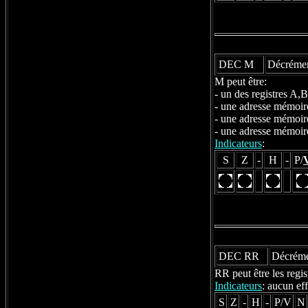
DEC M
Décrémen
M peut être:
- un des registres A
- une adresse mémoir
- une adresse mémoir
- une adresse mémoir
Indicateurs
:
S
Z
-
H
-
P/
DEC RR
Décréme
RR peut être les reg
Indicateurs
: aucun eff
S
Z
-
H
-
P/V
N