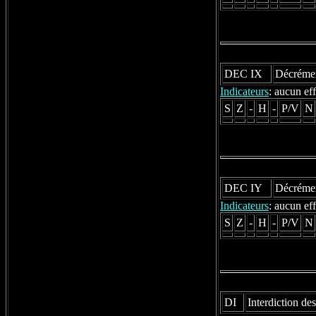
DEC IX
Décrémen
Indicateurs
: aucun eff
S
Z
-
H
-
P/V
N
DEC IY
Décrémen
Indicateurs
: aucun eff
S
Z
-
H
-
P/V
N
DI
Interdiction des