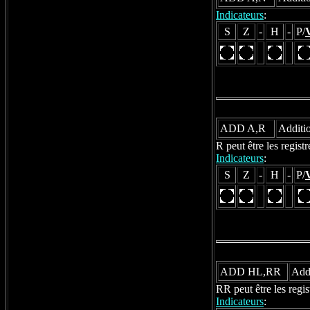
Indicateurs
:
S
Z
-
H
-
P/
ADD A,R
Additio
R peut être les regis
Indicateurs
:
S
Z
-
H
-
P/
ADD HL,RR
Addi
RR peut être les reg
Indicateurs
: