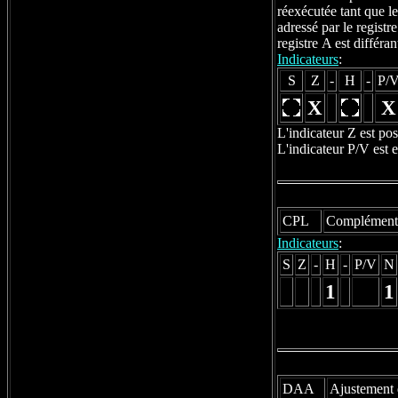
réexécutée tant que l
adressé par le registr
registre A est différ
Indicateurs
:
S
Z
-
H
-
P/
X
X
L'indicateur Z est po
L'indicateur P/V est 
CPL
Complémenta
Indicateurs
:
S
Z
-
H
-
P/V
N
1
1
DAA
Ajustement 