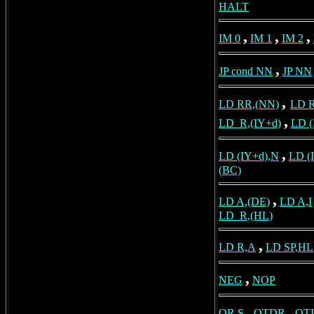
HALT
,
,
,
IM 0
IM 1
IM 2
,
JP cond NN
JP NN
,
LD RR,(NN)
LD 
,
LD_R,(IY+d)
LD (
,
LD (IY+d),N
LD (
(BC)
,
LD A,(DE)
LD A,I
LD_R,(HL)
,
LD R,A
LD SP,HL
,
NEG
NOP
,
,
OR S
OTDR
OT