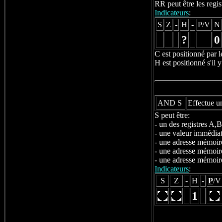
RR peut être les regi
Indicateurs
:
S
Z
-
H
-
P/V
N
?
0
C est positionné par l
H est positionné s'il y
AND S
Effectue 
S peut être:
- un des registres A
- une valeur immédi
- une adresse mémoir
- une adresse mémoir
- une adresse mémoir
Indicateurs
:
S
Z
-
H
-
P
/V
1