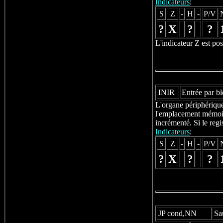
Indicateurs
:
S
Z
-
H
-
P/V
?
X
?
?
L'indicateur Z est pos
INIR
Entrée par b
L'organe périphérique 
l'emplacement mémoire
incrémenté. Si le regi
Indicateurs
:
S
Z
-
H
-
P/V
?
X
?
?
JP cond,NN
Sa