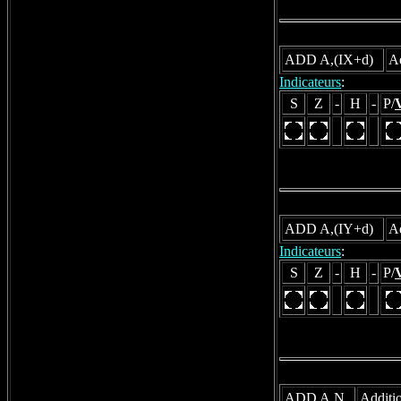
ADD A,(IX+d)
Ad
Indicateurs
:
S
Z
-
H
-
P/
ADD A,(IY+d)
Ad
Indicateurs
:
S
Z
-
H
-
P/
ADD A,N
Additio