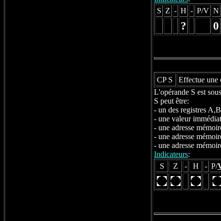
S
Z
-
H
-
P/V
N
?
0
CP S
Effectue une 
L'opérande S est soust
S peut être:
- un des registres A
- une valeur immédia
- une adresse mémoire
- une adresse mémoire
- une adresse mémoire
Indicateurs
:
S
Z
-
H
-
P/