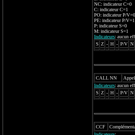
NC: indicateur C=0
C: indicateur C=1
PO: indicateur P/V=
PE: indicateur P/V=1
P: indicateur S=0
M: indicateur S=1
Indicateurs
: aucun eff
S
Z
-
H
-
P/V
N
CALL NN
Appel
Indicateurs
: aucun eff
S
Z
-
H
-
P/V
N
CCF
Complémentat
Indicateurs
: