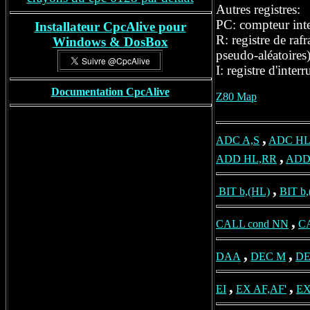
Autres registres:
PC: compteur inte
Installateur CpcAlive pour
R: registre de raf
Windows
& DosBox
pseudo-aléatoires)
I: registre d'inte
Documentation CpcAlive
Z80 Map
,
ADC A,S
ADC HL
,
ADD HL,RR
ADD
,
BIT b,(HL)
BIT b,
,
CALL cond NN
C
,
,
DAA
DEC M
DE
,
,
EI
EX AF,AF'
EX