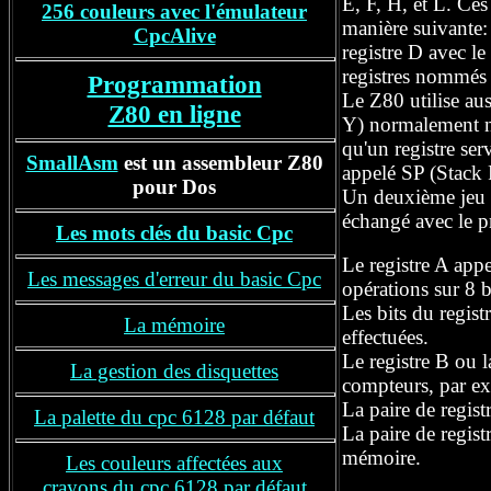
E, F, H, et L. Ces
256 couleurs avec l'émulateur
manière suivante
CpcAlive
registre
D avec
le
registres nommés 
Programmation
Le Z80 utilise aus
Z80 en ligne
Y)
normalement non
qu'un registre
ser
SmallAsm
est un assembleur Z80
appelé SP (Stack 
pour Dos
U
n
deuxième jeu 
échangé avec le p
Les mots clés du basic Cpc
Le registre A
appe
Les messages d'erreur du basic Cpc
opérations sur 8 b
Les bits du regis
La mémoire
effectuées.
Le registre B ou 
La
gestion des disquettes
compteurs, par ex
L
a paire de regis
La palette du cpc 6128 par défaut
L
a paire de regi
mémoire.
Les couleurs affectées aux
crayons
du cpc 6128 par défaut