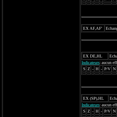
EX AF,AF'
Echange
EX DE,HL
Echa
Indicateurs
: aucun eff
S
Z
-
H
-
P/V
N
EX (SP),HL
Echa
Indicateurs
: aucun eff
S
Z
-
H
-
P/V
N