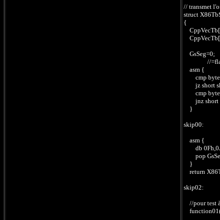
// transmet l
struct X86TbS
{
CppVecTb[0]
CppVecTb[1]
GsSeg=0; //
//=flag ap
asm {
cmp byte pt
jz short 
cmp byte pt
jnz short
}
skip00:
asm {
db 0Fh,0A8H
pop GsSeg /
}
return X86TbS
skip02:
//pour test à
function01()