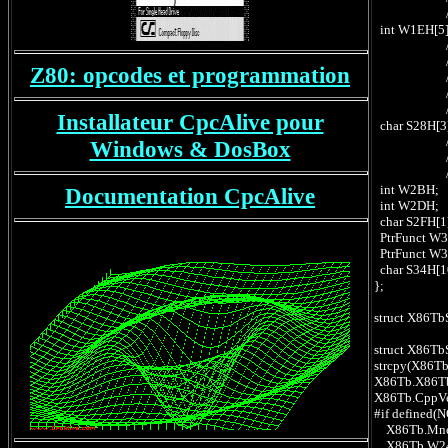
// b01D
int W1EH[5];
// w01Eh ad
// w020h ad
Z80: opcodes et programmation
// w022h ad
// w024h a
// w026
Installateur CpcAlive pour
char S28H[3]
// b028h r
Windows & DosBox
// (toujo
// w029
int W2BH; 
Documentation CpcAlive
int W2DH; /
char S2FH[
PtrFunct W30
PtrFunct W32
char S34H[1
};
struct X86Tb
struct X86TbS
strcpy(X86T
X86Tb.X86T
X86Tb.CppVec
#if define
X86Tb.Mnemo
X86Tb.W24H=