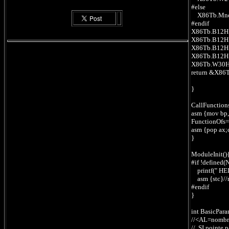
#else
X86Tb.Mnem
#endif
X86Tb.B12H[
X86Tb.B12H
X86Tb.B12H[2
X86Tb.B12H[
X86Tb.W30H=&
return &X86Tb
}
CallFunctions
asm {mov bp,
FunctionOf
asm {pop ax;c
}
ModuleInit(){
#if !define
printf(" HEL
asm {stc}//m
#endif
}
int BasicPar
//<AL=nombre
// SI pointe 