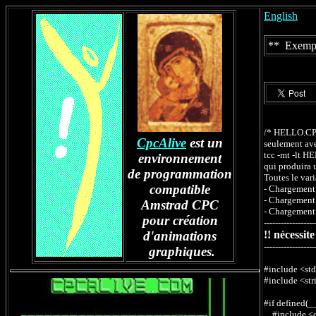
English
** Exempl
/* HELLO.CP
CpcAlive
est un
seulement av
tcc -mt -lt 
environnement
qui produira 
de programmation
Toutes le var
compatible
- Chargement
- Chargement 
Amstrad CPC
- Chargement
pour création
------------------
d'animations
!! nécessit
------------------
graphiques.
#include <std
#include <str
#if defined
#include <c