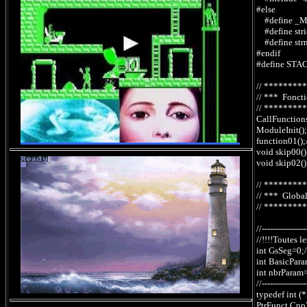
#else
#define _M
#define stri
#define strni
#endif
#define STA
// ********
// *** Fonct
// ********
CallFunctions
ModuleInit();/
function01();
void skip00();
void skip02()
// ********
// *** Globa
// ********
//----------------
//!!!!Toutes l
int GsSeg=0;/
int BasicPar
int nbrPara
//----------------
typedef int (
PtrFunct Cpp