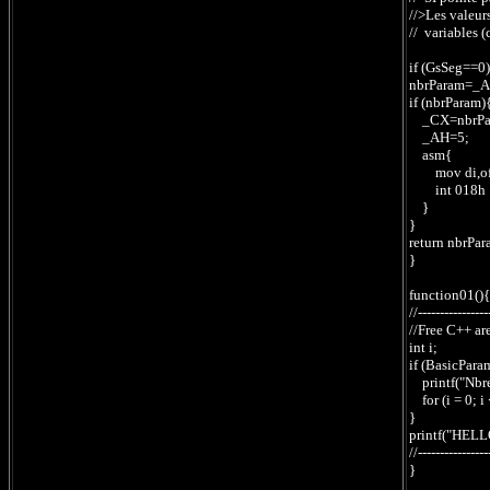
//>Les valeur
// variables (
if (GsSeg==0)
nbrParam=_AX
if (nbrParam)
_CX=nbrParam
_AH=5; // 
asm{
mov di,offs
int 018h
}
}
return nbrPar
}
function01(){
//----------------
//Free C++ ar
int i;
if (BasicPar
printf("Nbre
for (i = 0; i
}
printf("HELL
//----------------
}