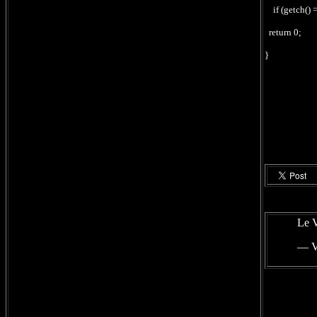
if (getch() =
return 0;
}
Le V
— V