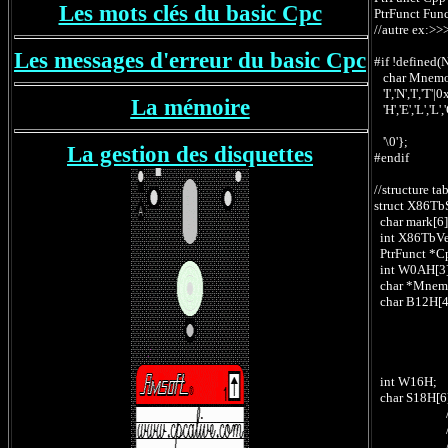
Les mots clés du basic Cpc
PtrFunct Func
//autre ex:>>>
Les messages d'erreur du basic Cpc
#if !define
char Mnemos
'I','N','I','
La mémoire
'H','E','L','
//.
'\0'}; //
La
gestion des disquettes
#endif
//structure t
struct X86TbS
char mark
int X86TbV
PtrFunct *Cp
int W0AH[
char *Mnem
char B12H[
// b012h 
// b013h
// b014h (
// b015h i
int W16H;
char S18H[6
// b018
// w019h (
// w01Bh (